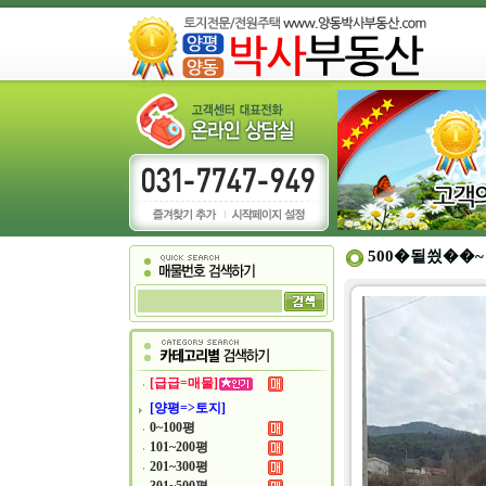
500�됱씠��~
[급급=매물]
[양평=>토지]
0~100평
101~200평
201~300평