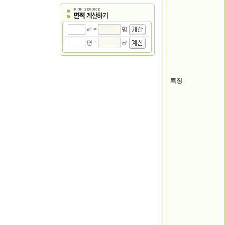
㎡ =
평
평 =
㎡
특징