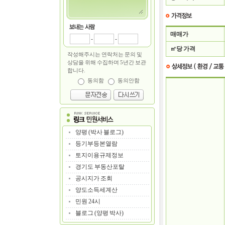
매매가
-
-
㎡당 가격
작성해주시는 연락처는 문의 및
상담을 위해 수집하며 5년간 보관
합니다.
동의함
동의안함
양평 (박사 블로그)
등기부등본열람
토지이용규제정보
경기도 부동산포탈
공시지가 조회
양도소득세계산
민원 24시
블로그 (양평 박사)