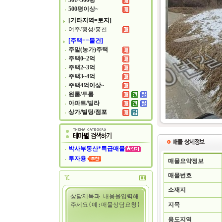
301~500평
500평이상~
[기타지역=토지]
여주/횡성/홍천
[주택==물건]
주말(농가)주택
주택0~2억
주택2~3억
주택3~4억
주택4억이상~
원룸/투룸
아파트/빌라
상가/빌딩/점포
박사부동산*특급매물
투자용
매물요약정보
매물번호
소재지
지목
용도지역