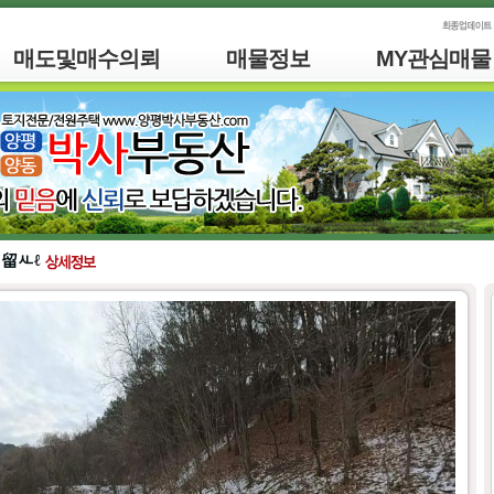
매도및매수의뢰
매물정보
MY관심매물
 留ㅻℓ