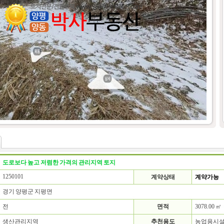
도로보다 높고 저렴한 가격의 관리지역 토지
1250101
계약상태
계약가능
경기 양평군 지평면
전
면적
3078.00 ㎡
생산관리지역
추천용도
농업용시설