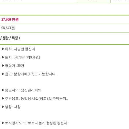
27,900 만원
90,643 원
▶위치 : 지평면 월산리
▶토지 : 3,078㎡ (약931평)
▶평당가 : 30만
▶참고 : 분할매매(1/2)도 가능합니다.
▶용도지역 : 생산관리지역
▶추천용도 : 농업용 시설(창고) 및 주택용지..
▶방향 : 서향
▶토지경사도 : 도로보다 높게 형성된 평탄지.