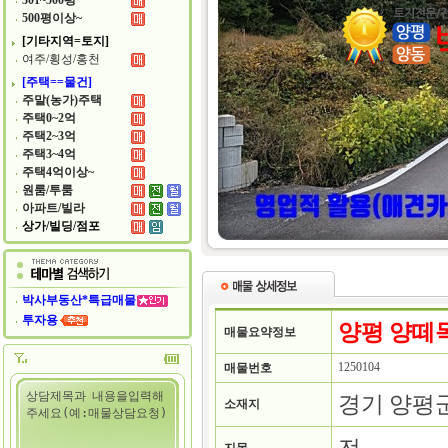
301~500평
500평이상~
[기타지역=토지]
여주/횡성/홍천
[주택==물건]
주말(농가)주택
주택0~2억
주택2~3억
주택3~4억
주택4억이상~
원룸/투룸
아파트/빌라
상가/빌딩/점포
박사부동산*특급매물
투자용
양평 양떼
매물요약정보
1250104
매물번호
경기 양평
소재지