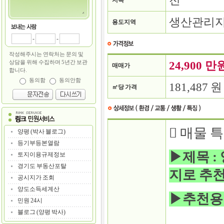
전
지목
생산관리
용도지역
-
-
작성해주시는 연락처는 문의 및
상담을 위해 수집하며 5년간 보관
24,900 만
매매가
합니다.
동의함
동의안함
181,487 원
㎡당 가격
󰁮 매물 특
양평 (박사 블로그)
등기부등본열람
▶제목 :
토지이용규제정보
경기도 부동산포탈
지로 추
공시지가 조회
양도소득세계산
▶추천용도
민원 24시
블로그 (양평 박사)