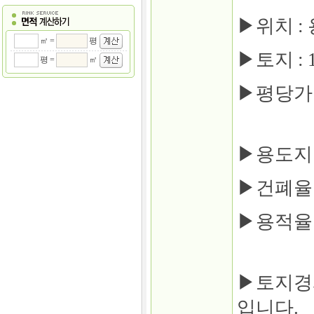
▶위치 :
㎡ =
평
▶토지 : 1
평 =
㎡
▶평당가 :
▶용도지
▶건폐율 :
▶용적율 :
▶토지경사
입니다.