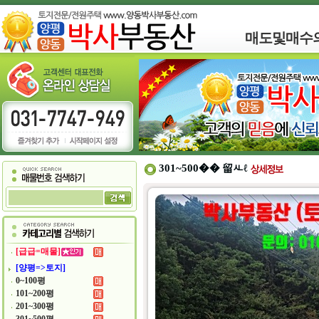
매도및매수
301~500�� 留ㅻℓ
[급급=매물]
[양평=>토지]
0~100평
101~200평
201~300평