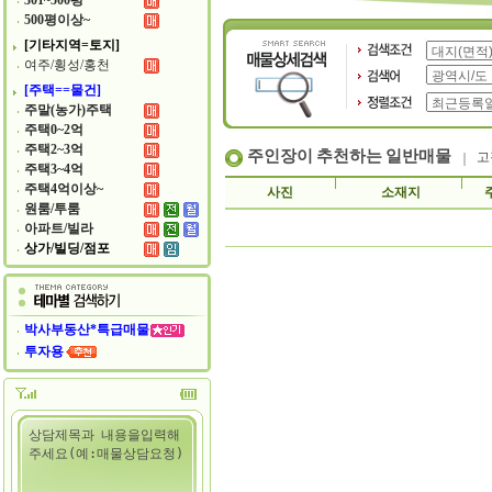
301~500평
500평이상~
[기타지역=토지]
여주/횡성/홍천
[주택==물건]
주말(농가)주택
주택0~2억
주택2~3억
주인장이 추천하는 일반매물
고
주택3~4억
주택4억이상~
사진
소재지
원룸/투룸
아파트/빌라
상가/빌딩/점포
박사부동산*특급매물
투자용