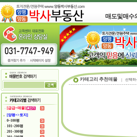
매도및매수
카테고리 추천매물
선택하
[급급=매물]
[양평=>토지]
0~100평
101~200평
201~300평