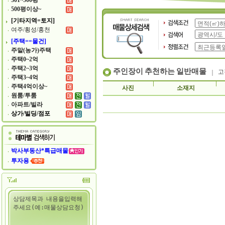
301~500평
500평이상~
[기타지역=토지]
여주/횡성/홍천
[주택==물건]
주말(농가)주택
주택0~2억
주택2~3억
주인장이 추천하는 일반매물
고
주택3~4억
주택4억이상~
사진
소재지
원룸/투룸
아파트/빌라
상가/빌딩/점포
박사부동산*특급매물
투자용