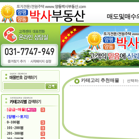
매도및매수
카테고리 추천매물
선택하
[급급=매물]
[양평=>토지]
0~100평
101~200평
201~300평