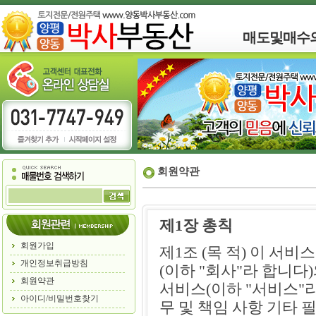
매도및매수
회원약관
제1장 총칙
회원가입
제1조 (목 적) 이 서
개인정보취급방침
(이하 "회사"라 합니
회원약관
서비스(이하 "서비스"라
아이디/비밀번호찾기
무 및 책임 사항 기타