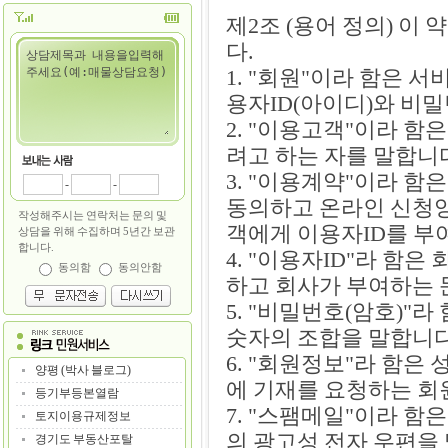
제2조 (용어 정의) 이
다.
1. "회원"이라 함은
용자ID(아이디)와 비
2. "이용고객"이라 
려고 하는 자를 말합니
3. "이용계약"이라 
-
-
동의하고 온라인 신청
작성해주시는 연락처는 문의 및
객에게 이용자ID를 부
상담을 위해 수집하며 5년간 보관
합니다.
4. "이용자ID"라 함
동의함
동의안함
하고 회사가 부여하는 
5. "비밀번호(암호)"
숫자의 조합을 말합니다
6. "회원정보"라 함은
양평 (박사 블로그)
에 기재를 요청하는 회
등기부등본열람
7. "스팸메일"이라 
토지이용규제정보
의 광고성 전자 우편을
경기도 부동산포탈